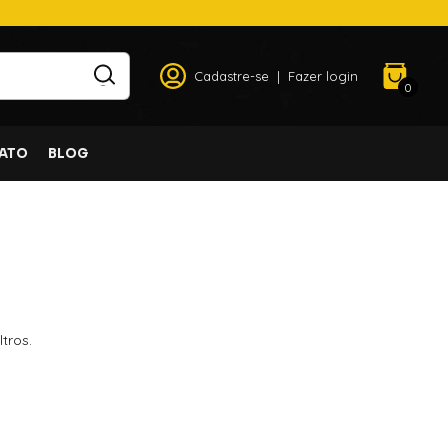
Cadastre-se
|
Fazer login
0
ATO
BLOG
tros.