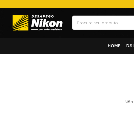
HOME
DS
Não 